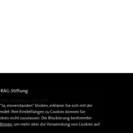
RAG-Stiftung
RAG Aktiengesellschaft
a, einverstanden" klicken, erklären Sie sich mit der
Glückauf Zukunft
ndet. Ihre Einstellungen zu Cookies können Sie
okies nicht zuzulassen. Die Blockierung bestimmter
tlinien
, um mehr über die Verwendung von Cookies auf