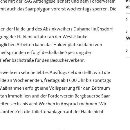
B
he mit der RAG Aktiengesellschaft und dem Förderverein
a
it auch das Saarpolygon vorerst wochentags sperren. Die
 der Halde und des Absinkweihers Duhamel in Ensdorf
gung der Haldenauffahrt an der West-Flanke
W
äglichen Arbeiten kann das Haldenplateau dann von
heitsgründen erfolgt deshalb die Sperrung der
Tiefenbachstraße für den Besucherverkehr.
ile ein sehr beliebtes Ausflugsziel darstellt, wird die
lde an Wochenenden, freitags ab 17.00 Uhr bis sonntags
 Maßnahmen erfolgt eine Vollsperrung für den Zeitraum
tan Immobilien und der Förderverein Bergbauerbe Saar
eiten sechs bis acht Wochen in Anspruch nehmen. Wir
mten Zeit die Toilettenanlagen auf der Halde nicht