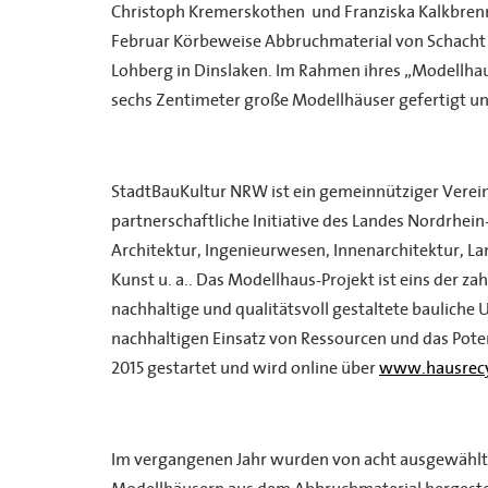
Christoph Kremerskothen und Franziska Kalkbrenn
Februar Körbeweise Abbruchmaterial von Schacht 
Lohberg in Dinslaken. Im Rahmen ihres „Modellhau
sechs Zentimeter große Modellhäuser gefertigt un
StadtBauKultur NRW ist ein gemeinnütziger Verein
partnerschaftliche Initiative des Landes Nordrhei
Architektur, Ingenieurwesen, Innenarchitektur, L
Kunst u. a.. Das Modellhaus-Projekt ist eins der za
nachhaltige und qualitätsvoll gestaltete baulich
nachhaltigen Einsatz von Ressourcen und das Pot
2015 gestartet und wird online über
www.hausrecy
Im vergangenen Jahr wurden von acht ausgewählte