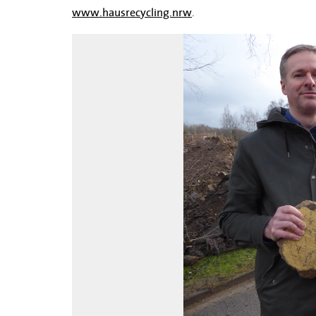
www.hausrecycling.nrw
.