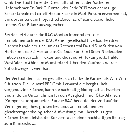
GmbH verkauft. Einer der Geschäftsführer ist der Aachener
Unternehmer Dr. Dirk C. Gratzel, der Ende 2019 zwei ehemalige
Schachtareale mit ca. elf Hektar Fläche in Marl-Polsum erworben hat,
um dort unter dem Projekttitel „Greenzero“ seine persönliche
Lebens-Öko-Bilanz auszugleichen.
Bei den jetzt durch die RAG Montan Immobilien - die
Immobilientochter der RAG Aktiengesellschaft- verkauften drei
Flächen handelt es sich um das Zechenareal Ewald 5 im Süden von
Herten mit ca. 8,2 Hektar, das Gelände Kurl 3 in Lünen-Niederaden
mit etwas über zehn Hektar und die rund 74 Hektar große Halde
Westfalen in Ahlen im Münsterland. Über den Kaufpreis wurde
Stillschweigen vereinbart.
Der Verkauf der Flächen gestaltet sich für beide Partner als Win-Win-
Situation. Die HeimatERBE GmbH erwirbt die bergbaulich
vorgenutzten Flächen, kann sie nachhaltig ökologisch aufwerten
und anderen Unternehmen für den Ausgleich ihrer Öko-Bilanzen
(Kompensation) anbieten. Für die RAG bedeutet der Verkauf die
Verringerung ihres großen Bestands an Immobilien bei
gleichzeitiger ökologischer Aufwertung von überschüssigen
Flächen. Damit leistet der Konzern auch einen nachhaltigen Beitrag
zum Klimaschutz.