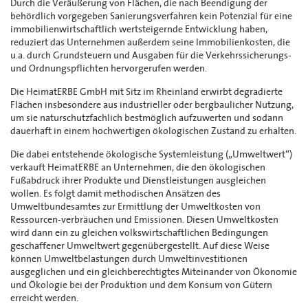
Durch die Veräußerung von Flächen, die nach Beendigung der
behördlich vorgegeben Sanierungsverfahren kein Potenzial für eine
immobilienwirtschaftlich wertsteigernde Entwicklung haben,
reduziert das Unternehmen außerdem seine Immobilienkosten, die
u.a. durch Grundsteuern und Ausgaben für die Verkehrssicherungs-
und Ordnungspflichten hervorgerufen werden.
Die HeimatERBE GmbH mit Sitz im Rheinland erwirbt degradierte
Flächen insbesondere aus industrieller oder bergbaulicher Nutzung,
um sie naturschutzfachlich bestmöglich aufzuwerten und sodann
dauerhaft in einem hochwertigen ökologischen Zustand zu erhalten.
Die dabei entstehende ökologische Systemleistung („Umweltwert“)
verkauft HeimatERBE an Unternehmen, die den ökologischen
Fußabdruck ihrer Produkte und Dienstleistungen ausgleichen
wollen. Es folgt damit methodischen Ansätzen des
Umweltbundesamtes zur Ermittlung der Umweltkosten von
Ressourcen-verbräuchen und Emissionen. Diesen Umweltkosten
wird dann ein zu gleichen volkswirtschaftlichen Bedingungen
geschaffener Umweltwert gegenübergestellt. Auf diese Weise
können Umweltbelastungen durch Umweltinvestitionen
ausgeglichen und ein gleichberechtigtes Miteinander von Ökonomie
und Ökologie bei der Produktion und dem Konsum von Gütern
erreicht werden.