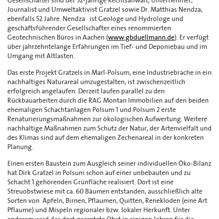
Gesellschafter sind der 52-jährige Rechtsanwalt, Unternehmer,
Journalist und Umweltaktivist Gratzel sowie Dr. Matthias Nendza,
ebenfalls 52 Jahre. Nendza ist Geologe und Hydrologe und
geschäftsführender Gesellschafter eines renommierten
Geotechnischen Büros in Aachen (
www.gbduellmann.de
). Er verfügt
über jahrzehntelange Erfahrungen im Tief- und Deponiebau und im
Umgang mit Altlasten.
Das erste Projekt Gratzels in Marl-Polsum, eine Industriebrache in ein
nachhaltiges Naturareal umzugestalten, ist zwischenzeitlich
erfolgreich angelaufen. Derzeit laufen parallel zu den
Rückbauarbeiten durch die RAG Montan Immobilien auf den beiden
ehemaligen Schachtanlagen Polsum 1 und Polsum 2 erste
Renaturierungsmaßnahmen zur ökologischen Aufwertung. Weitere
nachhaltige Maßnahmen zum Schutz der Natur, der Artenvielfalt und
des Klimas sind auf dem ehemaligen Zechenareal in der konkreten
Planung.
Einen ersten Baustein zum Ausgleich seiner individuellen Öko-Bilanz
hat Dirk Gratzel in Polsum schon auf einer unbebauten und zu
Schacht 1 gehörenden Grünfläche realisiert. Dort ist eine
Streuobstwiese mit ca. 60 Bäumen entstanden, ausschließlich alte
Sorten von Äpfeln, Birnen, Pflaumen, Quitten, Renekloden (eine Art
Pflaume) und Mispeln regionaler bzw. lokaler Herkunft. Unter