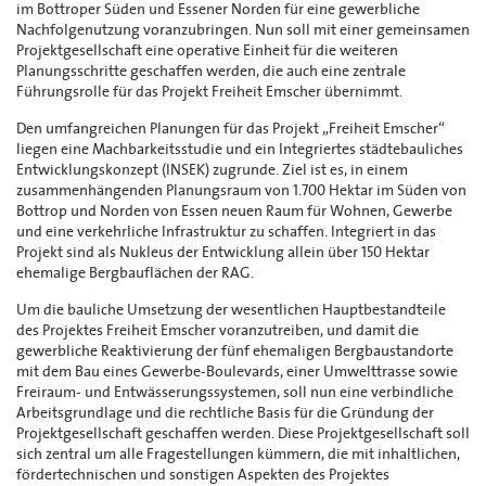
im Bottroper Süden und Essener Norden für eine gewerbliche
Nachfolgenutzung voranzubringen. Nun soll mit einer gemeinsamen
Projektgesellschaft eine operative Einheit für die weiteren
Planungsschritte geschaffen werden, die auch eine zentrale
Führungsrolle für das Projekt Freiheit Emscher übernimmt.
Den umfangreichen Planungen für das Projekt „Freiheit Emscher“
liegen eine Machbarkeitsstudie und ein Integriertes städtebauliches
Entwicklungskonzept (INSEK) zugrunde. Ziel ist es, in einem
zusammenhängenden Planungsraum von 1.700 Hektar im Süden von
Bottrop und Norden von Essen neuen Raum für Wohnen, Gewerbe
und eine verkehrliche Infrastruktur zu schaffen. Integriert in das
Projekt sind als Nukleus der Entwicklung allein über 150 Hektar
ehemalige Bergbauflächen der RAG.
Um die bauliche Umsetzung der wesentlichen Hauptbestandteile
des Projektes Freiheit Emscher voranzutreiben, und damit die
gewerbliche Reaktivierung der fünf ehemaligen Bergbaustandorte
mit dem Bau eines Gewerbe-Boulevards, einer Umwelttrasse sowie
Freiraum- und Entwässerungssystemen, soll nun eine verbindliche
Arbeitsgrundlage und die rechtliche Basis für die Gründung der
Projektgesellschaft geschaffen werden. Diese Projektgesellschaft soll
sich zentral um alle Fragestellungen kümmern, die mit inhaltlichen,
fördertechnischen und sonstigen Aspekten des Projektes