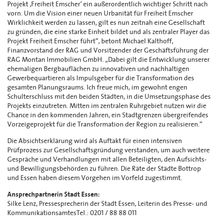
Projekt ‚Freiheit Emscher‘ ein außerordentlich wichtiger Schritt nach
vorn. Um die Vision einer neuen Urbanität für Freiheit Emscher
Wirklichkeit werden zu lassen, gilt es nun zeitnah eine Gesellschaft
zu gründen, die eine starke Einheit bildet und als zentraler Player das
Projekt Freiheit Emscher führt“, betont Michael Kalthoff,
Finanzvorstand der RAG und Vorsitzender der Geschäftsführung der
RAG Montan Immobilien GmbH. „Dabei gilt die Entwicklung unserer
ehemaligen Bergbauflächen zu innovativen und nachhaltigen
Gewerbequartieren als Impulsgeber für die Transformation des
gesamten Planungsraums. Ich freue mich, im gewohnt engen
Schulterschluss mit den beiden Städten, in die Umsetzungsphase des
Projekts einzutreten. Mitten im zentralen Ruhrgebiet nutzen wir die
Chance in den kommenden Jahren, ein Stadtgrenzen übergreifendes
Vorzeigeprojekt für die Transformation der Region zu realisieren.“
Die Absichtserklärung wird als Auftakt für einen intensiven
Prüfprozess zur Gesellschaftsgründung verstanden, um auch weitere
Gespräche und Verhandlungen mit allen Beteiligten, den Aufsichts-
und Bewilligungsbehörden zu führen. Die Räte der Städte Bottrop
und Essen haben diesem Vorgehen im Vorfeld zugestimmt.
Ansprechpartnerin Stadt Essen:
Silke Lenz, Pressesprecherin der Stadt Essen, Leiterin des Presse- und
KommunikationsamtesTel.: 0201 / 88 88 011