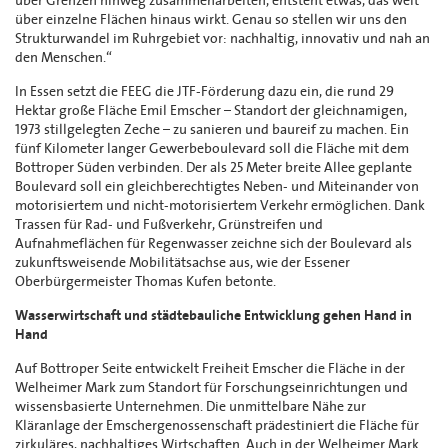
über Grenzen hinweg zusammenarbeiten, entsteht etwas, das weit
über einzelne Flächen hinaus wirkt. Genau so stellen wir uns den
Strukturwandel im Ruhrgebiet vor: nachhaltig, innovativ und nah an
den Menschen.“
In Essen setzt die FEEG die JTF-Förderung dazu ein, die rund 29
Hektar große Fläche Emil Emscher – Standort der gleichnamigen,
1973 stillgelegten Zeche – zu sanieren und baureif zu machen. Ein
fünf Kilometer langer Gewerbeboulevard soll die Fläche mit dem
Bottroper Süden verbinden. Der als 25 Meter breite Allee geplante
Boulevard soll ein gleichberechtigtes Neben- und Miteinander von
motorisiertem und nicht-motorisiertem Verkehr ermöglichen. Dank
Trassen für Rad- und Fußverkehr, Grünstreifen und
Aufnahmeflächen für Regenwasser zeichne sich der Boulevard als
zukunftsweisende Mobilitätsachse aus, wie der Essener
Oberbürgermeister Thomas Kufen betonte.
Wasserwirtschaft und städtebauliche Entwicklung gehen Hand in
Hand
Auf Bottroper Seite entwickelt Freiheit Emscher die Fläche in der
Welheimer Mark zum Standort für Forschungseinrichtungen und
wissensbasierte Unternehmen. Die unmittelbare Nähe zur
Kläranlage der Emschergenossenschaft prädestiniert die Fläche für
zirkuläres, nachhaltiges Wirtschaften. Auch in der Welheimer Mark