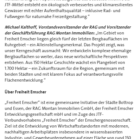
JTF-Mittel entsteht ein ökologisch verbessertes und klimaresilientes
Gewässer mit echter Aufenthaltsqualität – inklusive Rad- und
Fußwegen für naturnahe Freizeitgestaltung.“
Michael Kalthoff, Vorstandsvorsitzender der RAG und Vorsitzender
der Geschäftsführung RAG Montan Immobilien:
„Im Gebiet von
Freiheit Emscher liegen gleich fünf der letzten Bergbauflächen im
Ruhrgebiet – ein Alleinstellungsmerkmal. Das Projekt zeigt, was
unser Kerngeschäft ausmacht: Wir entwickeln komplexe ehemalige
Bergbauflächen so weiter, dass neue wirtschaftliche Perspektiven
entstehen. Aus 150 Hektar Geschichte wächst ein Plangebiet von
1.700 Hektar – ein Zukunftsraum für die Region, gemeinsam mit
beiden Städten und mit klarem Fokus auf verantwortungsvolle
Flächenentwicklung.“
Über Freiheit Emscher
„Freiheit Emscher“ ist eine gemeinsame Initiative der Städte Bottrop
und Essen, der RAG Montan Immobilien GmbH, der Freiheit Emscher
Entwicklungsgesellschaft mbH und im Zuge des JTF-
Verbundvorhabens „Freiheit Emscher“ der Emschergenossenschaft.
Ziel ist die Entwicklung von Wirtschaftsstandorten mit modernen,
nachhaltigen Arbeitsplätzen insbesondere in wissensbasierten
Industrie- und Gewerbeunternehmen auf einer Fläche von rund 150