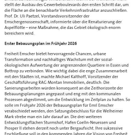
stellt der Ausbau des Gewerbeboulevards den ersten Schritt dar, um
die Fläche an die benachbarte Verkehrsinfrastruktur anzuschließen.
Prof. Dr. Uli Paetzel, Vorstandsvorsitzender der
Emschergenossenschaft, informierte über die Renaturierung der
Aspelflötte – eine Maßnahme, die das Gebiet ökologisch enorm
bereichern wird.
Erster Bebauungsplan im Frühjahr 2026
Freiheit Emscher bietet hervorragende Chancen, urbane
Transformation und nachhaltiges Wachstum mit der sozial-
ökologischen Aufwertung der angrenzenden Quartiere in Essen und
Bottrop zu verbinden. Wie wichtig dabei die enge Zusammenarbeit
mit den Städten ist, machte Michael Kalthoff, Vorsitzender der
Geschäftsführung RAG Montan Immobilien, deutlich: Die
Sanierungsarbeiten würden konsequent an die Zeithorizonte der
Bebauungsplanungen angepasst und eng mit den kommunalen
Prozessen abgestimmt, um die Entwicklung im Zeitplan zu halten. So
solle im Frühjahr 2026 der Bebauungsplan für Emil Emscher
verabschiedet werden, den Satzungsbeschluss für die Welheimer
Mark strebe man ein Jahr darauf an. Die drei weiteren
Entwicklungsflächen Sturmshof, Hafen Coelln-Neuessen und
Prosper II stehen derzeit noch unter Bergaufsicht. Ihre sukzessive
Erschließung soll in den kommenden Jahren die Vision von Freiheit