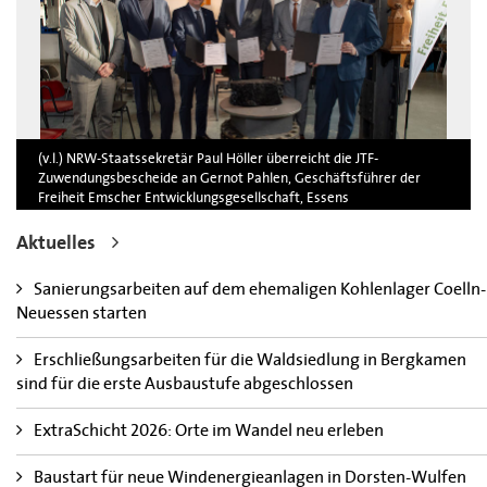
(v.l.) NRW-Staatssekretär Paul Höller überreicht die JTF-
Zuwendungsbescheide an Gernot Pahlen, Geschäftsführer der
Freiheit Emscher Entwicklungsgesellschaft, Essens
Oberbürgermeister Thomas Kufen, Michael Kalthoff, Vorsitzender
der Geschäftsführung RAG Montan Immobilien, Prof. Dr. Uli
Aktuelles
Paetzel, Vorstandsvorsitzender der Emschergenossenschaft und
Bottrops Oberbürgermeister Matthias Buschfeld. Foto: Judith
Sanierungsarbeiten auf dem ehemaligen Kohlenlager Coelln-
Lorenz, © Freiheit Emscher Entwicklungsgesellschaft mbH
Neuessen starten
Bild herunterladen
Erschließungsarbeiten für die Waldsiedlung in Bergkamen
sind für die erste Ausbaustufe abgeschlossen
ExtraSchicht 2026: Orte im Wandel neu erleben
Baustart für neue Windenergieanlagen in Dorsten-Wulfen