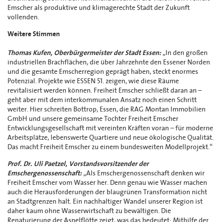
Emscher als produktive und klimagerechte Stadt der Zukunft
vollenden.
Weitere Stimmen
Thomas Kufen, Oberbürgermeister der Stadt Essen:
„In den großen
industriellen Brachflächen, die über Jahrzehnte den Essener Norden
und die gesamte Emscherregion geprägt haben, steckt enormes
Potenzial. Projekte wie ESSEN 51. zeigen, wie diese Räume
revitalisiert werden können. Freiheit Emscher schließt daran an –
geht aber mit dem interkommunalen Ansatz noch einen Schritt
weiter. Hier schreiten Bottrop, Essen, die RAG Montan Immobilien
GmbH und unsere gemeinsame Tochter Freiheit Emscher
Entwicklungsgesellschaft mit vereinten Kräften voran – für moderne
Arbeitsplätze, lebenswerte Quartiere und neue ökologische Qualität.
Das macht Freiheit Emscher zu einem bundesweiten Modellprojekt.“
Prof. Dr. Uli Paetzel, Vorstandsvorsitzender der
Emschergenossenschaft:
„Als Emschergenossenschaft denken wir
Freiheit Emscher vom Wasser her. Denn genau wie Wasser machen
auch die Herausforderungen der blaugrünen Transformation nicht
an Stadtgrenzen halt. Ein nachhaltiger Wandel unserer Region ist
daher kaum ohne Wasserwirtschaft zu bewältigen. Die
Renaturierung der Aspelflötte zeigt, was das bedeutet: Mithilfe der