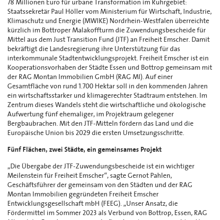
78 Millionen Euro für urbane Transformation im Ruhrgebiet:
Staatssekretär Paul Höller vom Ministerium für Wirtschaft, Industrie,
Klimaschutz und Energie (MWIKE) Nordrhein-Westfalen überreichte
kürzlich im Bottroper Malakoffturm die Zuwendungsbescheide für
Mittel aus dem Just Transition Fund (JTF) an Freiheit Emscher. Damit
bekräftigt die Landesregierung ihre Unterstützung für das
interkommunale Stadtentwicklungsprojekt. Freiheit Emscher ist ein
Kooperationsvorhaben der Städte Essen und Bottrop gemeinsam mit
der RAG Montan Immobilien GmbH (RAG MI). Auf einer
Gesamtfläche von rund 1.700 Hektar soll in den kommenden Jahren
ein wirtschaftsstarker und klimagerechter Stadtraum entstehen. Im
Zentrum dieses Wandels steht die wirtschaftliche und ökologische
Aufwertung fünf ehemaliger, im Projektraum gelegener
Bergbaubrachen. Mit den JTF-Mitteln fördern das Land und die
Europäische Union bis 2029 die ersten Umsetzungsschritte.
Fünf Flächen, zwei Städte, ein gemeinsames Projekt
„Die Übergabe der JTF-Zuwendungsbescheide ist ein wichtiger
Meilenstein für Freiheit Emscher“, sagte Gernot Pahlen,
Geschäftsführer der gemeinsam von den Städten und der RAG
Montan Immobilien gegründeten Freiheit Emscher
Entwicklungsgesellschaft mbH (FEEG). „Unser Ansatz, die
Fördermittel im Sommer 2023 als Verbund von Bottrop, Essen, RAG