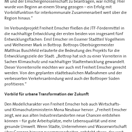
MI und der Emschergenossenschaft zu beantragen, war richtig. Hier
wurde von Beginn an einem Strang gezogen – ein Erfolg mit
Vorbildfunktion für interkommunale Zusammenarbeit weit über die
Region hinaus.“
Im Verbundprojekt Freiheit Emscher fließen die JTF-Fördermittel in
die nachhaltige Entwicklung der ersten beiden von insgesamt fünf
Entwicklungsflächen: Emil Emscher im Essener Stadtteil Vogelheim
und Welheimer Mark in Bottrop. Bottrops Oberbürgermeister
Matthias Buschfeld erläuterte die Bedeutung des Projekts für die
Entwicklungsziele der Stadt: „Bottrop hat sich zu einer Vorreiterin in
Sachen Klimaschutz und nachhaltiger Stadtentwicklung gewandelt.
Dieser Vorreiterrolle möchten wir auch mit Freiheit Emscher gerecht
werden. Von den geplanten städtebaulichen Maßnahmen und der
verbesserten Verkehrsanbindung wird auch der Bottroper Süden
profitieren.“
Vorbild für urbane Transformation der Zukunft
Den Modellcharakter von Freiheit Emscher hob auch Wirtschafts-
und Klimaschutzministerin Mona Neubaur hervor: „Freiheit Emscher
zeigt, wie aus alten Industriestandorten neue Chancen entstehen
können – für gute Arbeitsplätze, mehr Lebensqualität und eine
gesunde Umwelt. Wenn Städte, Unternehmen und Wasserwirtschaft