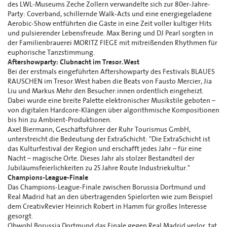
des LWL-Museums Zeche Zollern verwandelte sich zur 80er-Jahre-
Party: Coverband, schillernde Walk-Acts und eine energiegeladene
Aerobic-Show entführten die Gäste in eine Zeit voller kultiger Hits
und pulsierender Lebensfreude. Max Bering und DJ Pearl sorgten in
der Familienbrauerei MORITZ FIEGE mit mitreißenden Rhythmen für
euphorische Tanzstimmung.
Aftershowparty: Clubnacht im Tresor.West
Bei der erstmals eingeführten Aftershowparty des Festivals BLAUES
RAUSCHEN im Tresor.West haben die Beats von Fausto Mercier, Jia
Liu und Markus Mehr den Besucher:innen ordentlich eingeheizt.
Dabei wurde eine breite Palette elektronischer Musikstile geboten –
von digitalen Hardcore-Klängen über algorithmische Kompositionen
bis hin zu Ambient-Produktionen.
Axel Biermann, Geschäftsführer der Ruhr Tourismus GmbH,
unterstreicht die Bedeutung der ExtraSchicht: "Die ExtraSchicht ist
das Kulturfestival der Region und erschafft jedes Jahr – für eine
Nacht – magische Orte. Dieses Jahr als stolzer Bestandteil der
Jubiläumsfeierlichkeiten zu 25 Jahre Route Industriekultur."
Champions-League-Finale
Das Champions-League-Finale zwischen Borussia Dortmund und
Real Madrid hat an den übertragenden Spielorten wie zum Beispiel
dem CreativRevier Heinrich Robert in Hamm für großes Interesse
gesorgt.
Obwohl Borussia Dortmund das Finale gegen Real Madrid verlor, tat