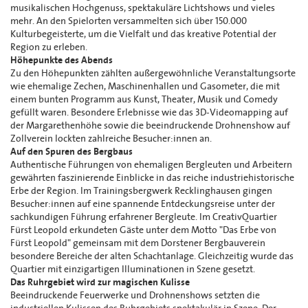
musikalischen Hochgenuss, spektakuläre Lichtshows und vieles
mehr. An den Spielorten versammelten sich über 150.000
Kulturbegeisterte, um die Vielfalt und das kreative Potential der
Region zu erleben.
Höhepunkte des Abends
Zu den Höhepunkten zählten außergewöhnliche Veranstaltungsorte
wie ehemalige Zechen, Maschinenhallen und Gasometer, die mit
einem bunten Programm aus Kunst, Theater, Musik und Comedy
gefüllt waren. Besondere Erlebnisse wie das 3D-Videomapping auf
der Margarethenhöhe sowie die beeindruckende Drohnenshow auf
Zollverein lockten zahlreiche Besucher:innen an.
Auf den Spuren des Bergbaus
Authentische Führungen von ehemaligen Bergleuten und Arbeitern
gewährten faszinierende Einblicke in das reiche industriehistorische
Erbe der Region. Im Trainingsbergwerk Recklinghausen gingen
Besucher:innen auf eine spannende Entdeckungsreise unter der
sachkundigen Führung erfahrener Bergleute. Im CreativQuartier
Fürst Leopold erkundeten Gäste unter dem Motto "Das Erbe von
Fürst Leopold" gemeinsam mit dem Dorstener Bergbauverein
besondere Bereiche der alten Schachtanlage. Gleichzeitig wurde das
Quartier mit einzigartigen Illuminationen in Szene gesetzt.
Das Ruhrgebiet wird zur magischen Kulisse
Beeindruckende Feuerwerke und Drohnenshows setzten die