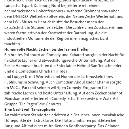
industriellen Kulissen des Ruhrgebiets spektakulär in Szene. Der
Landschaftspark Duisburg-Nord begeisterte mit einem
beeindruckenden Höhenfeuerwerk, während Drohnenshows über
dem UNESCO-Welterbe Zollverein, der Neuen Zeche Westerholt und
dem LWL-Museum Henrichshütte die Besucher:innen der
ExtraSchicht in Staunen versetzten. Die zahlreichen Zuschauer:innen
waren fasziniert von der Kreativität der Darbietung, die die
industriellen Monumente der Region in ein magisches Licht
tauchten.
Humorvolle Nacht: Lachen bis die Tränen fließen
Ein breites Potpourri an Comedy und Kabarett sorgte in der Nacht für
herzhafte Lacher und abwechslungsreiche Unterhaltung. Auf der
Zeche Hannover brachten die Entertainer Helmut Sanftenschneider
und die Comedians Christian Hirdes
und Ludger K. mit Wortwitz und Humor die Lachmuskeln ihres
Publikums in Schwung. Auch Comedian Abdul Kader Chahin sorgte
im MüGa-Park mit seinem witzigen Comedy-Programm für
zahlreiche Lacher und beste Unterhaltung. Auf dem Zechenbahnhof
Mooskamp erheiterten ein Comedy-Schaffner sowie die Walk-Act-
Gruppe "Die Pagen" die Gemüter.
Eine Nacht voll Tanzeuphorie
An zahlreichen Standorten erlebten die Besucher:innen musikalische
Höhepunkte der Extraklasse. Die Flottmannhallen punkteten bei
Jung und Alt mit einer mitreißenden Kopfhörerparty. Das Gelände