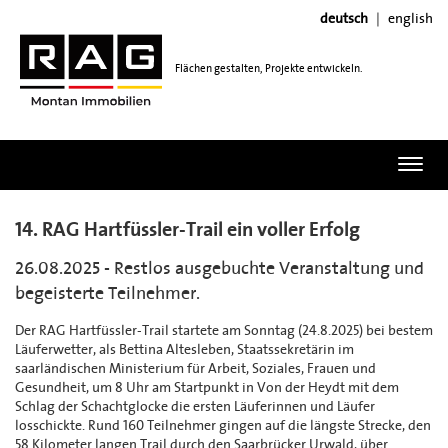
deutsch
english
Flächen gestalten, Projekte entwickeln.
Toggl
navig
14. RAG Hartfüssler-Trail ein voller Erfolg
26.08.2025 - Restlos ausgebuchte Veranstaltung und
begeisterte Teilnehmer.
Der RAG Hartfüssler-Trail startete am Sonntag (24.8.2025) bei bestem
Läuferwetter, als Bettina Altesleben, Staatssekretärin im
saarländischen Ministerium für Arbeit, Soziales, Frauen und
Gesundheit, um 8 Uhr am Startpunkt in Von der Heydt mit dem
Schlag der Schachtglocke die ersten Läuferinnen und Läufer
losschickte. Rund 160 Teilnehmer gingen auf die längste Strecke, den
58 Kilometer langen Trail durch den Saarbrücker Urwald, über