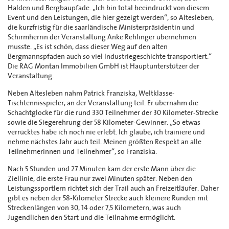
Halden und Bergbaupfade. „Ich bin total beeindruckt von diesem
Event und den Leistungen, die hier gezeigt werden“, so Altesleben,
die kurzfristig für die saarländische Ministerpräsidentin und
Schirmherrin der Veranstaltung Anke Rehlinger übernehmen
musste. „Es ist schön, dass dieser Weg auf den alten
Bergmannspfaden auch so viel Industriegeschichte transportiert.“
Die RAG Montan Immobilien GmbH ist Hauptunterstützer der
Veranstaltung.
Neben Altesleben nahm Patrick Franziska, Weltklasse-
Tischtennisspieler, an der Veranstaltung teil. Er übernahm die
Schachtglocke für die rund 330 Teilnehmer der 30 Kilometer-Strecke
sowie die Siegerehrung der 58 Kilometer-Gewinner. „So etwas
verrücktes habe ich noch nie erlebt. Ich glaube, ich trainiere und
nehme nächstes Jahr auch teil. Meinen größten Respekt an alle
Teilnehmerinnen und Teilnehmer“, so Franziska.
Nach 5 Stunden und 27 Minuten kam der erste Mann über die
Ziellinie, die erste Frau nur zwei Minuten später. Neben den
Leistungssportlern richtet sich der Trail auch an Freizeitläufer. Daher
gibt es neben der 58-Kilometer Strecke auch kleinere Runden mit
Streckenlängen von 30, 14 oder 7,5 Kilometern, was auch
Jugendlichen den Start und die Teilnahme ermöglicht.